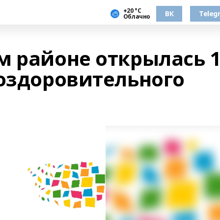
+20 °С
ВК
Teleg
Облачно
м районе открылась 
 оздоровительного