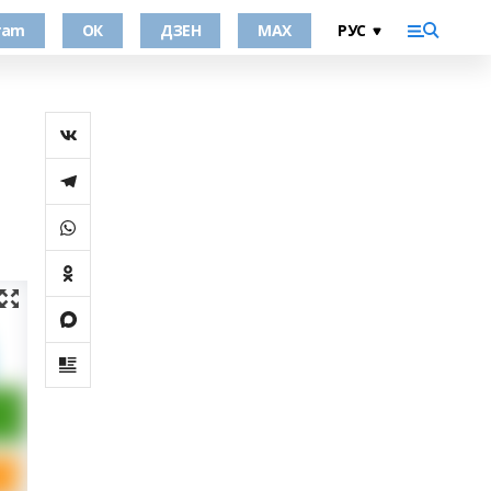
ram
ОК
ДЗЕН
MAX
1