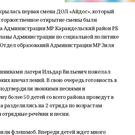
ткрылась первая смена ДОЛ «Айдос», который
На торжественное открытие смены были
ва Администрации МР Караидельский район РБ
главы Администрации по социальной политике
 Отдел образований Администрации МР Зиля
анниками лагеря Ильдар Вильевич пожелал
ких впечатлений. В свою очередь готовность в
подтвердили звонкими песнями и
у более 50 детей со всего района проведут в
та разделились на 2 отряда по возрастам
 отрядные речёвки и песни.
оили флешмоб. Впереди детей ждет много