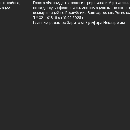
ого района,
Газета «Караидель» зарегистрирована в Управлени
мации
по надзору в сфере связи, информационных техноло
а
коммуникаций по Республике Башкортостан. Регист
ТУ 02 - 01846 от 19.05.2025 г.
Главный редактор Зарипова Зульфара Ильдаровна