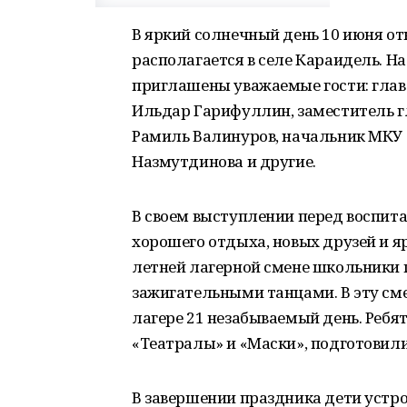
В яркий солнечный день 10 июня о
располагается в селе Караидель. 
приглашены уважаемые гости: гла
Ильдар Гарифуллин, заместитель 
Рамиль Валинуров, начальник МКУ
Назмутдинова и другие.
В своем выступлении перед воспит
хорошего отдыха, новых друзей и яр
летней лагерной смене школьники 
зажигательными танцами. В эту смен
лагере 21 незабываемый день. Ребя
«Театралы» и «Маски», подготовили
В завершении праздника дети устр