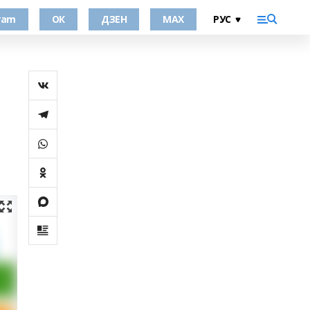
ram
ОК
ДЗЕН
MAX