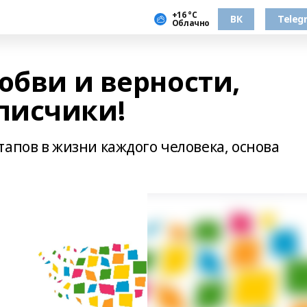
+16 °С
ВК
Teleg
Облачно
юбви и верности,
писчики!
апов в жизни каждого человека, основа