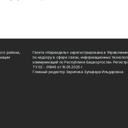
ого района,
Газета «Караидель» зарегистрирована в Управлени
мации
по надзору в сфере связи, информационных техноло
а
коммуникаций по Республике Башкортостан. Регист
ТУ 02 - 01846 от 19.05.2025 г.
Главный редактор Зарипова Зульфара Ильдаровна