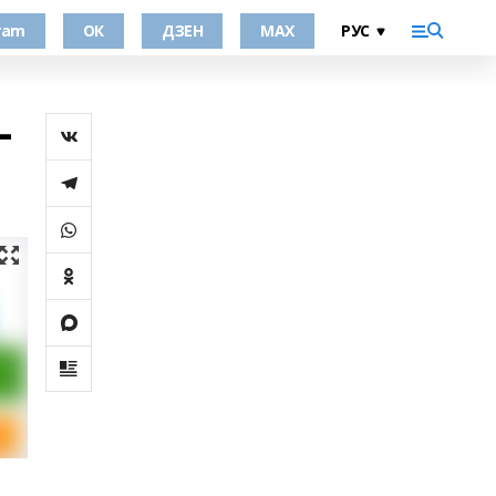
ram
ОК
ДЗЕН
MAX
–