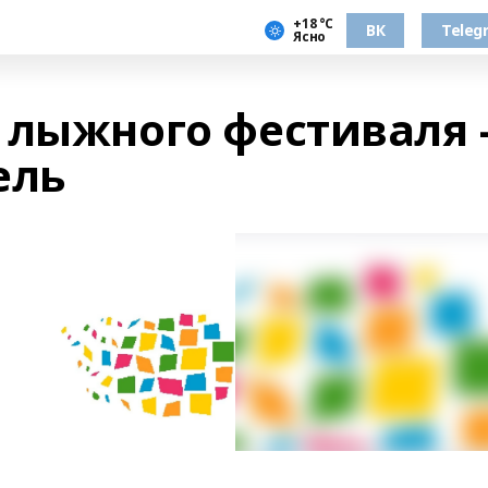
+18 °С
ВК
Teleg
Ясно
 лыжного фестиваля 
ель