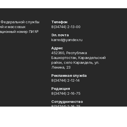
и Федеральной службы
Телефон
гий и массовых
8(34744) 2-13-00
рационный номер ПИ №
Эл. почта
karred@yandex.ru
Адрес
452360, Республика
Башкортостан, Караидельский
район, село Караидель, ул.
Ленина, 23
Рекламная служба
8(34744) 2-12-14
Редакция
8(34744) 2-16-75
Сотрудничество
8(34744) 2-16-75
Отдел кадров
8(34744) 2-16-49