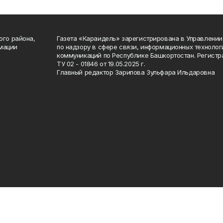
ого района,
Газета «Караидель» зарегистрирована в Управлени
мации
по надзору в сфере связи, информационных техноло
а
коммуникаций по Республике Башкортостан. Регист
ТУ 02 - 01846 от 19.05.2025 г.
Главный редактор Зарипова Зульфара Ильдаровна