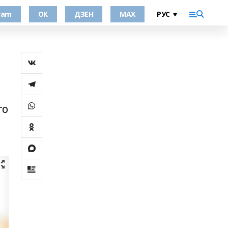
ram
ОК
ДЗЕН
MAX
го