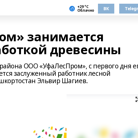
+29 °С
ВК
Teleg
Облачно
ом» занимается
аботкой древесины
 района ООО «УфаЛесПром», с первого дня е
ется заслуженный работник лесной
шкортостан Эльвир Шагиев.