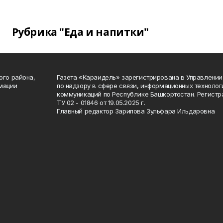
Рубрика "Еда и напитки"
ого района,
Газета «Караидель» зарегистрирована в Управлени
мации
по надзору в сфере связи, информационных техноло
а
коммуникаций по Республике Башкортостан. Регист
ТУ 02 - 01846 от 19.05.2025 г.
Главный редактор Зарипова Зульфара Ильдаровна