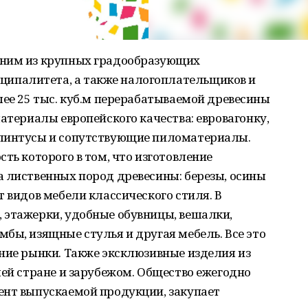
дним из крупных градообразующих
ипалитета, а также налогоплательщиков и
лее 25 тыс. куб.м перерабатываемой древесины
атериалы европейского качества: евровагонку,
плинтусы и сопутствующие пиломатериалы.
ть которого в том, что изготовление
а лиственных пород древесины: березы, осины
т видов мебели классического стиля. В
 этажерки, удобные обувницы, вешалки,
бы, изящные стулья и другая мебель. Все это
ние рынки. Также эксклюзивные изделия из
шей стране и зарубежом. Общество ежегодно
ент выпускаемой продукции, закупает