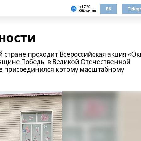
+17 °С
ВК
Teleg
Облачно
рности
й стране проходит Всероссийская акция «Ок
овщине Победы в Великой Отечественной
е присоединился к этому масштабному