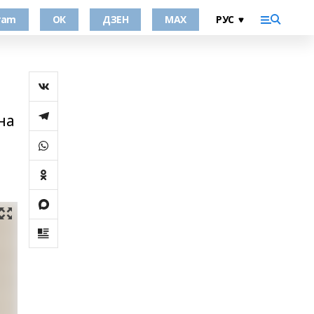
ram
ОК
ДЗЕН
MAX
на