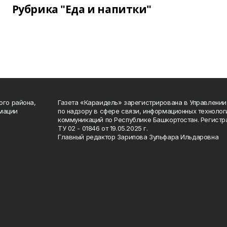
Рубрика "Еда и напитки"
ого района,
Газета «Караидель» зарегистрирована в Управлени
мации
по надзору в сфере связи, информационных техноло
а
коммуникаций по Республике Башкортостан. Регист
ТУ 02 - 01846 от 19.05.2025 г.
Главный редактор Зарипова Зульфара Ильдаровна