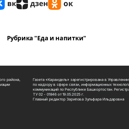
Рубрика "Еда и напитки"
ого района,
Газета «Караидель» зарегистрирована в Управлени
мации
по надзору в сфере связи, информационных техноло
а
коммуникаций по Республике Башкортостан. Регист
ТУ 02 - 01846 от 19.05.2025 г.
Главный редактор Зарипова Зульфара Ильдаровна