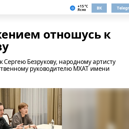
+15 °С
ВК
Teleg
Ясно
ением отношусь к
ву
 Сергею Безрукову, народному артисту
ественному руководителю МХАТ имени