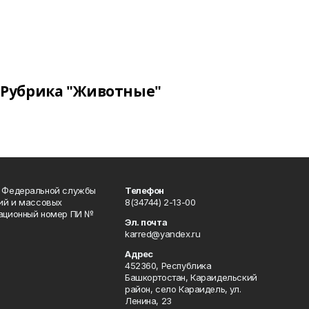
Рубрика "Животные"
и Федеральной службы
Телефон
гий и массовых
8(34744) 2-13-00
рационный номер ПИ №
Эл. почта
karred@yandex.ru
Адрес
452360, Республика
Башкортостан, Караидельский
район, село Караидель, ул.
Ленина, 23