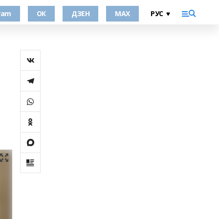
ram
ОК
ДЗЕН
MAX